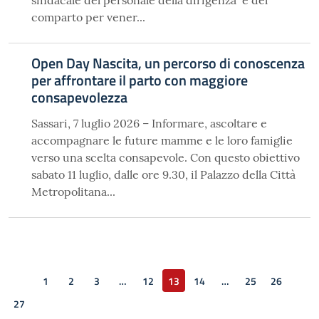
sindacale del personale della dirigenza e del
comparto per vener...
Open Day Nascita, un percorso di conoscenza
per affrontare il parto con maggiore
consapevolezza
Sassari, 7 luglio 2026 – Informare, ascoltare e
accompagnare le future mamme e le loro famiglie
verso una scelta consapevole. Con questo obiettivo
sabato 11 luglio, dalle ore 9.30, il Palazzo della Città
Metropolitana...
1
2
3
…
12
13
14
…
25
26
Pagina precedente
27
Pagina successiva