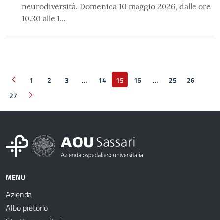
neurodiversità. Domenica 10 maggio 2026, dalle ore
10.30 alle 1...
1
2
3
…
14
15
16
…
25
26
Pagina precedente
27
Pagina successiva
MENU
Azienda
Albo pretorio