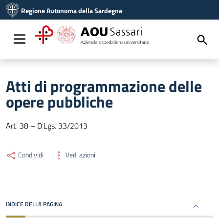
Vai ai contenuti
Regione Autonoma della Sardegna
Vai al menu di navigazione
Vai al footer
Toggle navigation
Atti di programmazione delle
opere pubbliche
Art. 38 – D.Lgs. 33/2013
Condividi
Vedi azioni
INDICE DELLA PAGINA