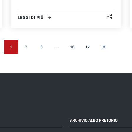
LEGGI DI PIÙ
1
2
3
…
16
17
18
Pagina 
ARCHIVIO ALBO PRETORIO