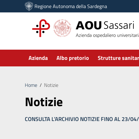
Vai ai contenuti
Regione Autonoma della Sardegna
Vai al menu di navigazione
Vai al footer
Submenu
Azienda
Albo pretorio
Strutture sanitar
Home
/
Notizie
Notizie
CONSULTA L’ARCHIVIO NOTIZIE FINO AL 23/04