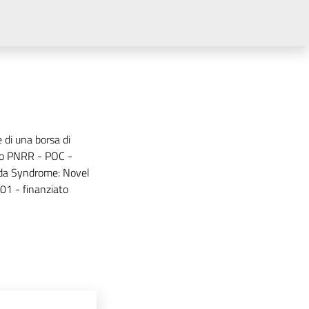
e di una borsa di
tto PNRR - POC -
da Syndrome: Novel
1 - finanziato