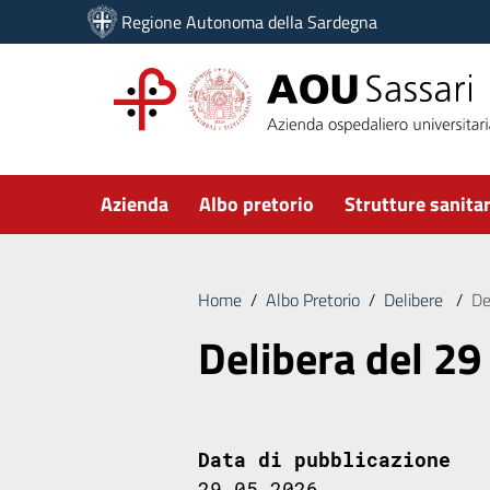
Vai ai contenuti
Regione Autonoma della Sardegna
Vai al menu di navigazione
Vai al footer
Submenu
Azienda
Albo pretorio
Strutture sanitar
Home
/
Albo Pretorio
/
Delibere
/
De
Delibera del 29
Data di pubblicazione
29.05.2026