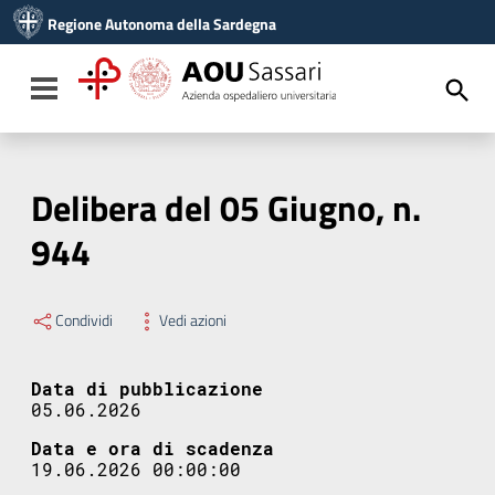
Vai ai contenuti
Regione Autonoma della Sardegna
Vai al menu di navigazione
Vai al footer
Toggle navigation
Delibera del 05 Giugno, n.
944
Condividi
Vedi azioni
Data di pubblicazione
05.06.2026
Data e ora di scadenza
19.06.2026 00:00:00