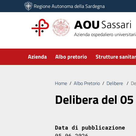
Vai ai contenuti
Regione Autonoma della Sardegna
Vai al menu di navigazione
Vai al footer
Submenu
Azienda
Albo pretorio
Strutture sanitar
Home
/
Albo Pretorio
/
Delibere
/
De
Delibera del 05
Data di pubblicazione
05.06.2026