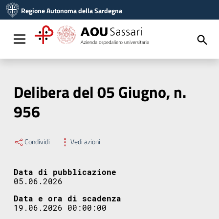
Vai ai contenuti
Regione Autonoma della Sardegna
Vai al menu di navigazione
Vai al footer
Toggle navigation
Delibera del 05 Giugno, n.
956
Condividi
Vedi azioni
Data di pubblicazione
05.06.2026
Data e ora di scadenza
19.06.2026 00:00:00