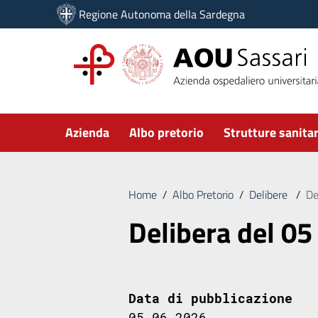
Vai ai contenuti
Regione Autonoma della Sardegna
Vai al menu di navigazione
Vai al footer
Submenu
Azienda
Albo pretorio
Strutture sanitar
Home
/
Albo Pretorio
/
Delibere
/
De
Delibera del 05
Data di pubblicazione
05.06.2026