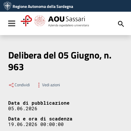
Vai ai contenuti
Regione Autonoma della Sardegna
Vai al menu di navigazione
Vai al footer
Toggle navigation
Delibera del 05 Giugno, n.
963
Condividi
Vedi azioni
Data di pubblicazione
05.06.2026
Data e ora di scadenza
19.06.2026 00:00:00