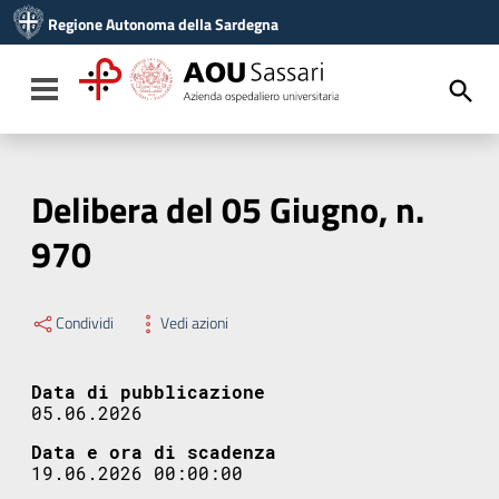
Vai ai contenuti
Regione Autonoma della Sardegna
Vai al menu di navigazione
Vai al footer
Toggle navigation
Delibera del 05 Giugno, n.
970
Condividi
Vedi azioni
Data di pubblicazione
05.06.2026
Data e ora di scadenza
19.06.2026 00:00:00