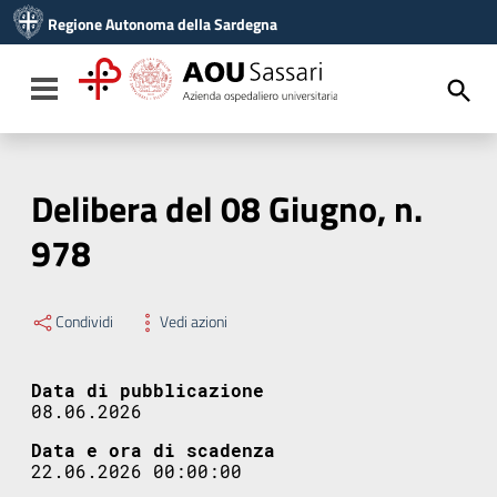
Vai ai contenuti
Regione Autonoma della Sardegna
Vai al menu di navigazione
Vai al footer
Toggle navigation
Delibera del 08 Giugno, n.
978
Condividi
Vedi azioni
Data di pubblicazione
08.06.2026
Data e ora di scadenza
22.06.2026 00:00:00