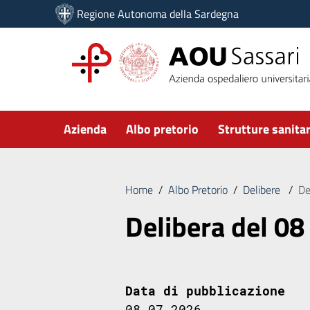
Vai ai contenuti
Regione Autonoma della Sardegna
Vai al menu di navigazione
Vai al footer
Submenu
Azienda
Albo pretorio
Strutture sanitar
Home
/
Albo Pretorio
/
Delibere
/
De
Delibera del 08
Data di pubblicazione
08.07.2026