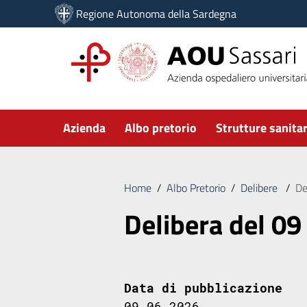
Vai ai contenuti
Regione Autonoma della Sardegna
Vai al menu di navigazione
Vai al footer
Submenu
Azienda
Albo pretorio
Strutture sanitar
Home
/
Albo Pretorio
/
Delibere
/
De
Delibera del 09
Data di pubblicazione
09.06.2026