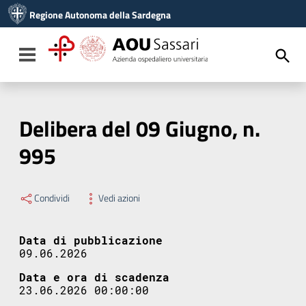
Vai ai contenuti
Regione Autonoma della Sardegna
Vai al menu di navigazione
Vai al footer
Toggle navigation
Delibera del 09 Giugno, n.
995
Condividi
Vedi azioni
Data di pubblicazione
09.06.2026
Data e ora di scadenza
23.06.2026 00:00:00