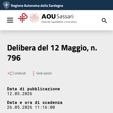
Vai ai contenuti
Regione Autonoma della Sardegna
Vai al menu di navigazione
Vai al footer
Toggle navigation
Delibera del 12 Maggio, n.
796
Condividi
Vedi azioni
Data di pubblicazione
12.05.2026
Data e ora di scadenza
26.05.2026 11:16:00