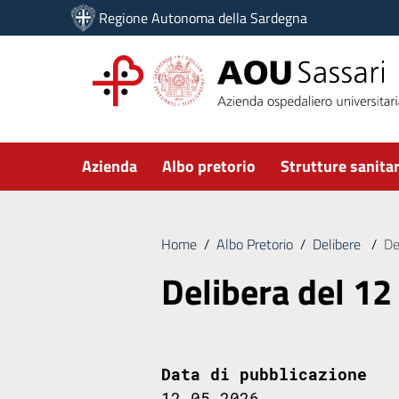
Vai ai contenuti
Regione Autonoma della Sardegna
Vai al menu di navigazione
Vai al footer
Submenu
Azienda
Albo pretorio
Strutture sanitar
Home
/
Albo Pretorio
/
Delibere
/
De
Delibera del 12
Data di pubblicazione
12.05.2026