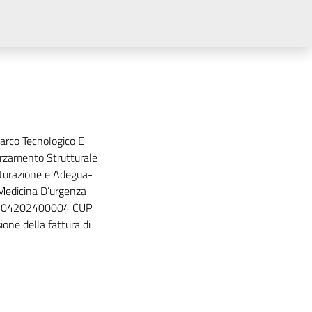
rco Tecnologico E
forzamento Strutturale
utturazione e Adegua-
 Medicina D’urgenza
260904202400004 CUP
e della fattura di