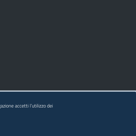
zione accetti l’utilizzo dei
© 2026 Regione Autonoma della Sardegna