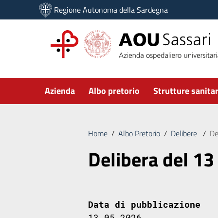
Vai ai contenuti
Regione Autonoma della Sardegna
Vai al menu di navigazione
Vai al footer
Submenu
Azienda
Albo pretorio
Strutture sanitar
Home
/
Albo Pretorio
/
Delibere
/
De
Delibera del 13
Data di pubblicazione
13.05.2026