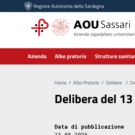
Vai ai contenuti
Regione Autonoma della Sardegna
Vai al menu di navigazione
Vai al footer
Submenu
Azienda
Albo pretorio
Strutture sanitar
Home
/
Albo Pretorio
/
Delibere
/
De
Delibera del 13
Data di pubblicazione
13.05.2026