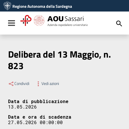
Vai ai contenuti
Regione Autonoma della Sardegna
Vai al menu di navigazione
Vai al footer
Toggle navigation
Delibera del 13 Maggio, n.
823
Condividi
Vedi azioni
Data di pubblicazione
13.05.2026
Data e ora di scadenza
27.05.2026 00:00:00