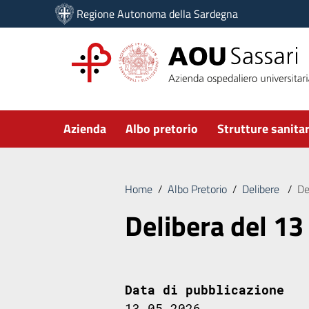
Vai ai contenuti
Regione Autonoma della Sardegna
Vai al menu di navigazione
Vai al footer
Submenu
Azienda
Albo pretorio
Strutture sanitar
Home
/
Albo Pretorio
/
Delibere
/
De
Delibera del 13
Data di pubblicazione
13.05.2026