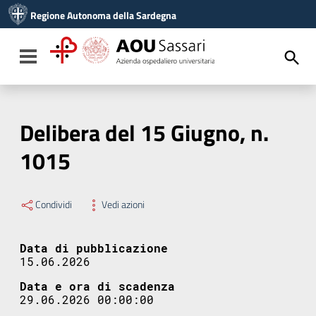
Vai ai contenuti
Regione Autonoma della Sardegna
Vai al menu di navigazione
Vai al footer
Toggle navigation
Delibera del 15 Giugno, n.
1015
Condividi
Vedi azioni
Data di pubblicazione
15.06.2026
Data e ora di scadenza
29.06.2026 00:00:00