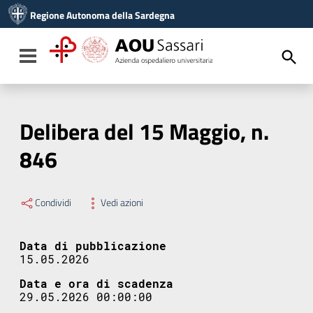
Vai ai contenuti
Regione Autonoma della Sardegna
Vai al menu di navigazione
Vai al footer
Toggle navigation
Delibera del 15 Maggio, n.
846
Condividi
Vedi azioni
Data di pubblicazione
15.05.2026
Data e ora di scadenza
29.05.2026 00:00:00