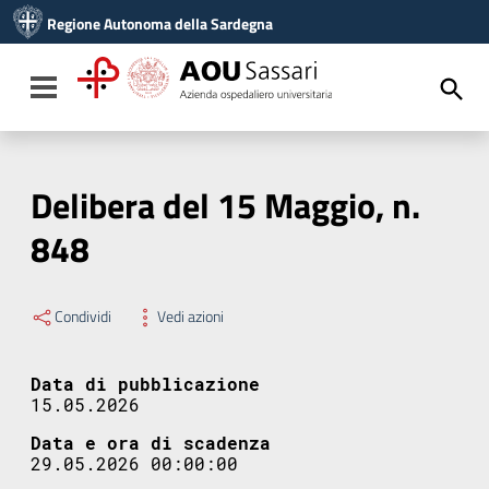
Vai ai contenuti
Regione Autonoma della Sardegna
Vai al menu di navigazione
Vai al footer
Toggle navigation
Delibera del 15 Maggio, n.
848
Condividi
Vedi azioni
Data di pubblicazione
15.05.2026
Data e ora di scadenza
29.05.2026 00:00:00