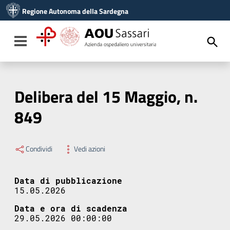
Vai ai contenuti
Regione Autonoma della Sardegna
Vai al menu di navigazione
Vai al footer
Toggle navigation
Delibera del 15 Maggio, n.
849
Condividi
Vedi azioni
Data di pubblicazione
15.05.2026
Data e ora di scadenza
29.05.2026 00:00:00