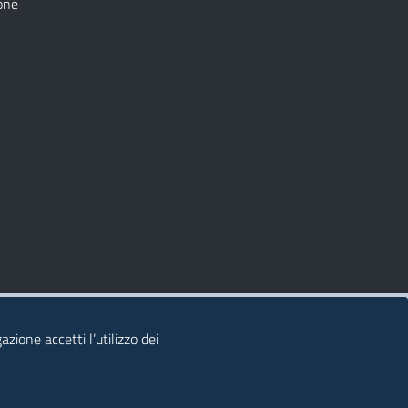
one
zione accetti l’utilizzo dei
© 2026 Regione Autonoma della Sardegna