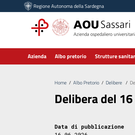
Vai ai contenuti
Regione Autonoma della Sardegna
Vai al menu di navigazione
Vai al footer
Submenu
Azienda
Albo pretorio
Strutture sanitar
Home
/
Albo Pretorio
/
Delibere
/
De
Delibera del 16
Data di pubblicazione
16.06.2026