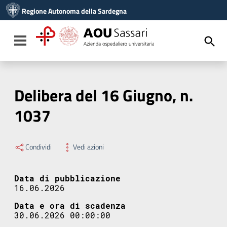
Vai ai contenuti
Regione Autonoma della Sardegna
Vai al menu di navigazione
Vai al footer
Toggle navigation
Delibera del 16 Giugno, n.
1037
Condividi
Vedi azioni
Data di pubblicazione
16.06.2026
Data e ora di scadenza
30.06.2026 00:00:00