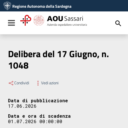
Vai ai contenuti
Regione Autonoma della Sardegna
Vai al menu di navigazione
Vai al footer
Toggle navigation
Delibera del 17 Giugno, n.
1048
Condividi
Vedi azioni
Data di pubblicazione
17.06.2026
Data e ora di scadenza
01.07.2026 00:00:00