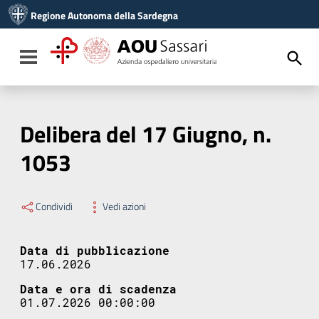
Vai ai contenuti
Regione Autonoma della Sardegna
Vai al menu di navigazione
Vai al footer
Toggle navigation
Delibera del 17 Giugno, n.
1053
Condividi
Vedi azioni
Data di pubblicazione
17.06.2026
Data e ora di scadenza
01.07.2026 00:00:00