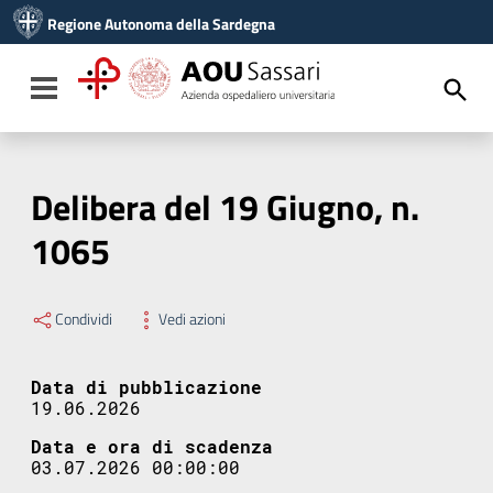
Vai ai contenuti
Regione Autonoma della Sardegna
Vai al menu di navigazione
Vai al footer
Toggle navigation
Delibera del 19 Giugno, n.
1065
Condividi
Vedi azioni
Data di pubblicazione
19.06.2026
Data e ora di scadenza
03.07.2026 00:00:00