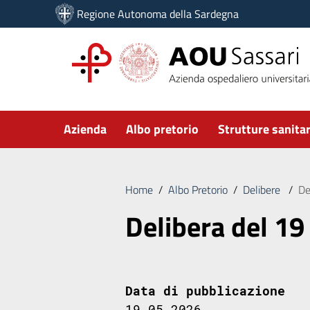
Vai ai contenuti
Regione Autonoma della Sardegna
Vai al menu di navigazione
Vai al footer
Submenu
Azienda
Albo pretorio
Strutture sanitar
Home
/
Albo Pretorio
/
Delibere
/
De
Delibera del 19
Data di pubblicazione
19.05.2026