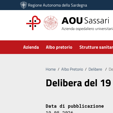
Vai ai contenuti
Regione Autonoma della Sardegna
Vai al menu di navigazione
Vai al footer
Submenu
Azienda
Albo pretorio
Strutture sanitar
Home
/
Albo Pretorio
/
Delibere
/
De
Delibera del 19
Data di pubblicazione
19.05.2026