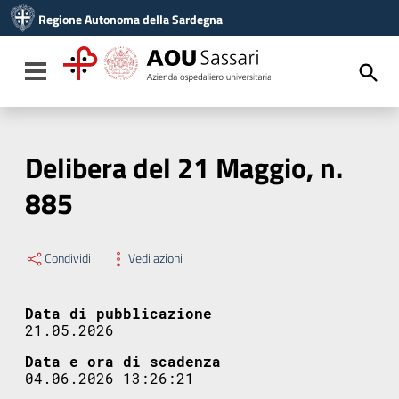
Vai ai contenuti
Regione Autonoma della Sardegna
Vai al menu di navigazione
Vai al footer
Toggle navigation
Delibera del 21 Maggio, n.
885
Condividi
Vedi azioni
Data di pubblicazione
21.05.2026
Data e ora di scadenza
04.06.2026 13:26:21