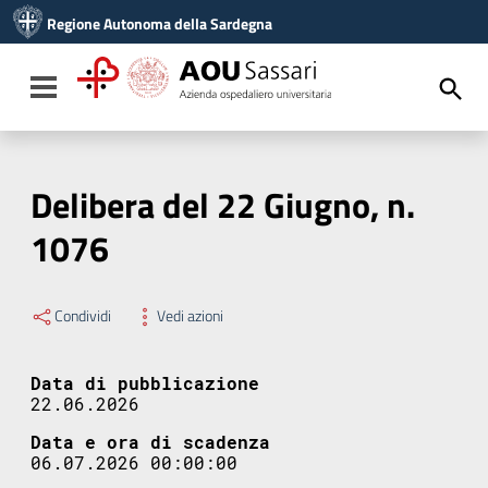
Vai ai contenuti
Regione Autonoma della Sardegna
Vai al menu di navigazione
Vai al footer
Toggle navigation
Delibera del 22 Giugno, n.
1076
Condividi
Vedi azioni
Data di pubblicazione
22.06.2026
Data e ora di scadenza
06.07.2026 00:00:00