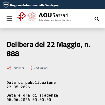
Vai ai contenuti
Regione Autonoma della Sardegna
Vai al menu di navigazione
Vai al footer
Toggle navigation
Delibera del 22 Maggio, n.
888
Condividi
Vedi azioni
Data di pubblicazione
22.05.2026
Data e ora di scadenza
05.06.2026 00:00:00