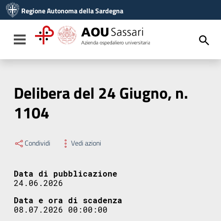
Vai ai contenuti
Regione Autonoma della Sardegna
Vai al menu di navigazione
Vai al footer
Toggle navigation
Delibera del 24 Giugno, n.
1104
Condividi
Vedi azioni
Data di pubblicazione
24.06.2026
Data e ora di scadenza
08.07.2026 00:00:00