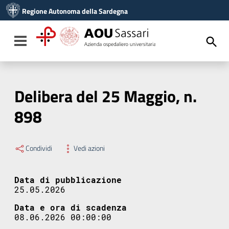
Vai ai contenuti
Regione Autonoma della Sardegna
Vai al menu di navigazione
Vai al footer
Toggle navigation
Delibera del 25 Maggio, n.
898
Condividi
Vedi azioni
Data di pubblicazione
25.05.2026
Data e ora di scadenza
08.06.2026 00:00:00