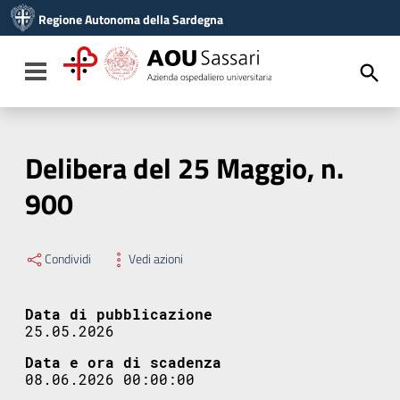
Vai ai contenuti
Regione Autonoma della Sardegna
Vai al menu di navigazione
Vai al footer
Toggle navigation
Delibera del 25 Maggio, n.
900
Condividi
Vedi azioni
Data di pubblicazione
25.05.2026
Data e ora di scadenza
08.06.2026 00:00:00