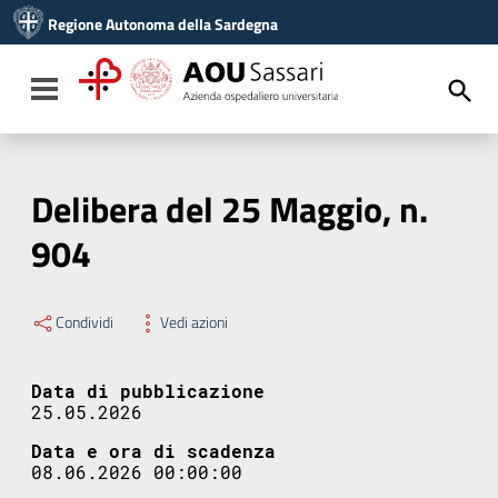
Vai ai contenuti
Regione Autonoma della Sardegna
Vai al menu di navigazione
Vai al footer
Toggle navigation
Delibera del 25 Maggio, n.
904
Condividi
Vedi azioni
Data di pubblicazione
25.05.2026
Data e ora di scadenza
08.06.2026 00:00:00