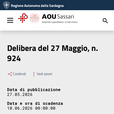
Vai ai contenuti
Regione Autonoma della Sardegna
Vai al menu di navigazione
Vai al footer
Toggle navigation
Delibera del 27 Maggio, n.
924
Condividi
Vedi azioni
Data di pubblicazione
27.05.2026
Data e ora di scadenza
10.06.2026 00:00:00