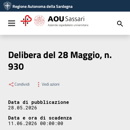
Vai ai contenuti
Regione Autonoma della Sardegna
Vai al menu di navigazione
Vai al footer
Toggle navigation
Delibera del 28 Maggio, n.
930
Condividi
Vedi azioni
Data di pubblicazione
28.05.2026
Data e ora di scadenza
11.06.2026 00:00:00