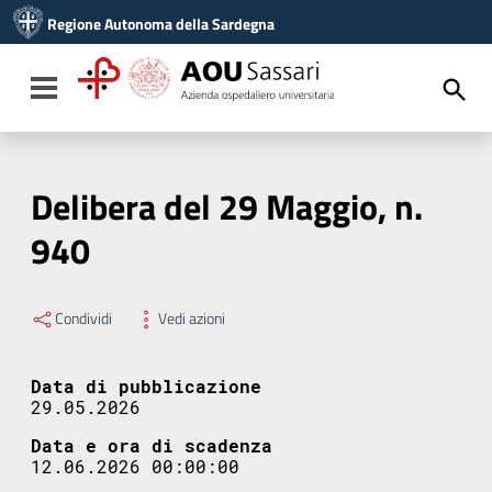
Vai ai contenuti
Regione Autonoma della Sardegna
Vai al menu di navigazione
Vai al footer
Toggle navigation
Delibera del 29 Maggio, n.
940
Condividi
Vedi azioni
Data di pubblicazione
29.05.2026
Data e ora di scadenza
12.06.2026 00:00:00