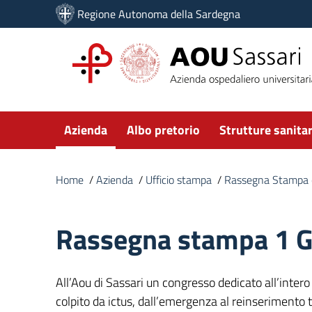
Vai ai contenuti
Regione Autonoma della Sardegna
Vai al menu di navigazione
Vai al footer
Submenu
Azienda
Albo pretorio
Strutture sanitar
Home
/
Azienda
/
Ufficio stampa
/
Rassegna Stampa o
Rassegna stampa 1 
All’Aou di Sassari un congresso dedicato all’inter
colpito da ictus, dall’emergenza al reinserimento t