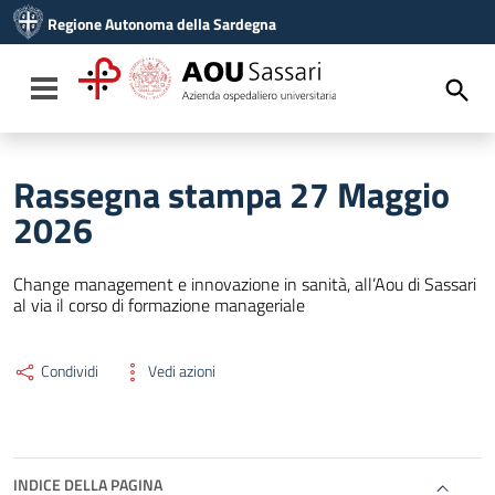
Vai ai contenuti
Regione Autonoma della Sardegna
Vai al menu di navigazione
Vai al footer
Toggle navigation
Rassegna stampa 27 Maggio
2026
Change management e innovazione in sanità, all’Aou di Sassari
al via il corso di formazione manageriale
Condividi
Vedi azioni
INDICE DELLA PAGINA