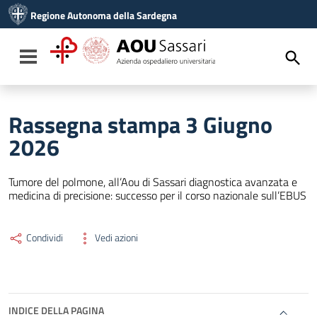
Vai ai contenuti
Regione Autonoma della Sardegna
Vai al menu di navigazione
Vai al footer
Toggle navigation
Rassegna stampa 3 Giugno
2026
Tumore del polmone, all’Aou di Sassari diagnostica avanzata e
medicina di precisione: successo per il corso nazionale sull’EBUS
Condividi
Vedi azioni
INDICE DELLA PAGINA