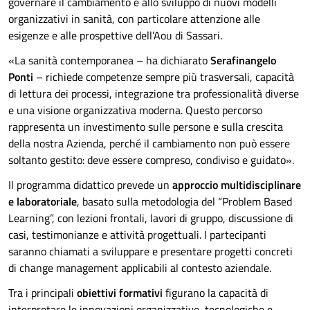
governare il cambiamento e allo sviluppo di nuovi modelli
organizzativi in sanità, con particolare attenzione alle
esigenze e alle prospettive dell’Aou di Sassari.
«La sanità contemporanea – ha dichiarato
Serafinangelo
Ponti
– richiede competenze sempre più trasversali, capacità
di lettura dei processi, integrazione tra professionalità diverse
e una visione organizzativa moderna. Questo percorso
rappresenta un investimento sulle persone e sulla crescita
della nostra Azienda, perché il cambiamento non può essere
soltanto gestito: deve essere compreso, condiviso e guidato».
Il programma didattico prevede un
approccio multidisciplinare
e laboratoriale
, basato sulla metodologia del “Problem Based
Learning”, con lezioni frontali, lavori di gruppo, discussione di
casi, testimonianze e attività progettuali. I partecipanti
saranno chiamati a sviluppare e presentare progetti concreti
di change management applicabili al contesto aziendale.
Tra i principali
obiettivi formativi
figurano la capacità di
interpretare le innovazioni organizzative, tecnologiche e