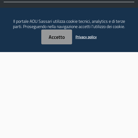
SOCIAL
Il portale AOU Sassari utilizza cookie tecnici, analytics e di terze
parti. Proseguendo nella navigazione accetti l’utilizzo dei cookie.
Accetto
Privacy policy
Note legali
Privacy policy