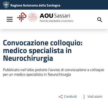
Vai ai contenuti
Regione Autonoma della Sardegna
Vai al menu di navigazione
Vai al footer
Toggle navigation
Convocazione colloquio:
medico specialista in
Neurochirurgia
Pubblicato nell’albo pretorio l’avviso di convocazione a colloquio
per un medico specialista in Neurochirurgia
Condividi
Vedi azioni