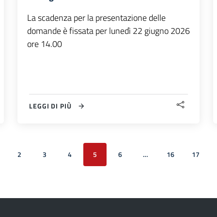
La scadenza per la presentazione delle
domande è fissata per lunedì 22 giugno 2026
ore 14.00
LEGGI DI PIÙ
2
3
4
5
6
…
16
17
cedente