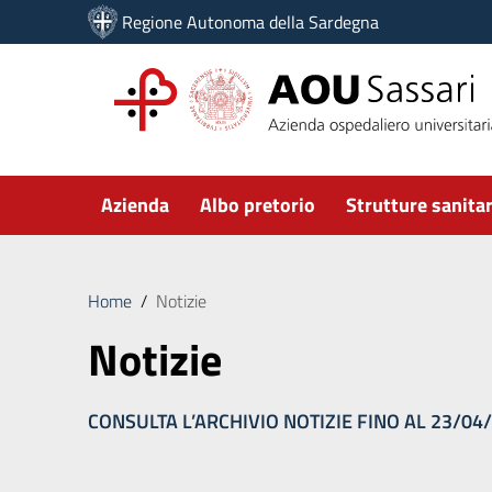
Vai ai contenuti
Regione Autonoma della Sardegna
Vai al menu di navigazione
Vai al footer
Submenu
Azienda
Albo pretorio
Strutture sanitar
Home
/
Notizie
Notizie
CONSULTA L’ARCHIVIO NOTIZIE FINO AL 23/04