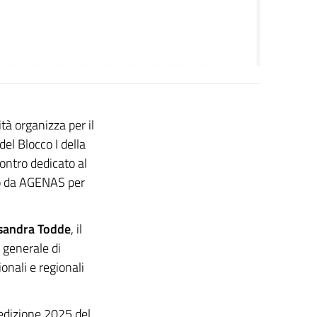
tà organizza per il
el Blocco I della
contro dedicato al
to da AGENAS per
sandra Todde
, il
e generale di
ionali e regionali
’edizione 2025 del