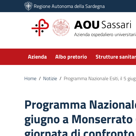
Vai ai contenuti
Regione Autonoma della Sardegna
Vai al menu di navigazione
Vai al footer
Submenu
Azienda
Albo pretorio
Strutture sanitar
Home
/
Notizie
/
Programma Nazionale Esiti, il 5 giug
Programma Nazionale E
giugno a Monserrato 
giornata di confronto