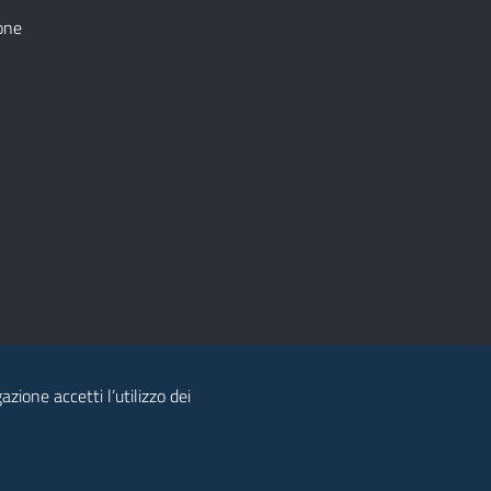
one
zione accetti l’utilizzo dei
© 2026 Regione Autonoma della Sardegna