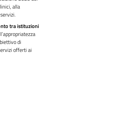
inici, alla
ervizi.
to tra istituzioni
ell’appropriatezza
biettivo di
rvizi offerti ai