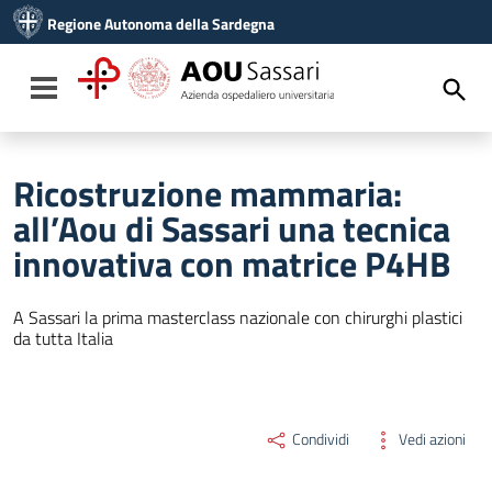
Vai ai contenuti
Regione Autonoma della Sardegna
Vai al menu di navigazione
Vai al footer
Toggle navigation
Ricostruzione mammaria:
all’Aou di Sassari una tecnica
innovativa con matrice P4HB
A Sassari la prima masterclass nazionale con chirurghi plastici
da tutta Italia
Condividi
Vedi azioni